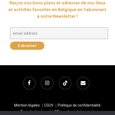
Reçois nos bons plans et adresses de nos lieux
et activités favorites en Belgique en t’abonnant
à notre Newsletter !
facebook
instagram
tiktok
email
Mention légales
｜
CGUV
｜
Politique de confidentialité
Tous droits réservés @Baroudeurs Liégeois ｜