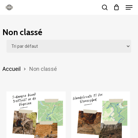
Men
Skip
search
to
main
Non classé
content
Accueil
Non classé