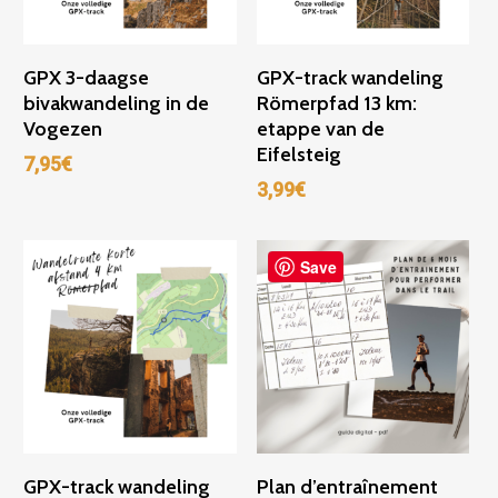
Ajouter Au Panier
Ajouter Au Panier
GPX 3-daagse
GPX-track wandeling
bivakwandeling in de
Römerpfad 13 km:
Vogezen
etappe van de
Eifelsteig
7,95
€
3,99
€
Save
Ajouter Au Panier
Ajouter Au Panier
GPX-track wandeling
Plan d’entraînement