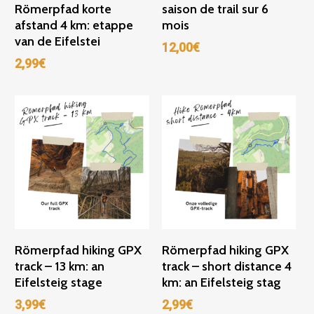
Römerpfad korte
saison de trail sur 6
afstand 4 km: etappe
mois
van de Eifelstei
12,00
€
2,99
€
Ajouter Au Panier
Ajouter Au Panier
Römerpfad hiking GPX
Römerpfad hiking GPX
track – 13 km: an
track – short distance 4
Eifelsteig stage
km: an Eifelsteig stag
3,99
€
2,99
€