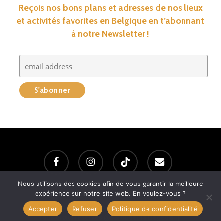
Reçois nos bons plans et adresses de nos lieux
et activités favorites en Belgique en t’abonnant
à notre Newsletter !
facebook
instagram
tiktok
email
Nous utilisons des cookies afin de vous garantir la meilleure
expérience sur notre site web. En voulez-vous ?
Mention légales
｜
CGUV
｜
Politique de confidentialité
Accepter
Refuser
Politique de confidentialité
Tous droits réservés @Baroudeurs Liégeois ｜