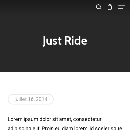
Men
Skip
search
to
main
content
Just Ride
juillet 16, 2014
Lorem ipsum dolor sit amet, consectetur
adipiscing elit. Proin eu diam lorem, id scelerisque