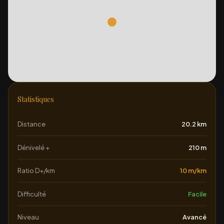
Statistiques
Distance
20.2 km
Dénivelé +
210 m
Ratio D+/km
10 m/km
Difficulté
Facile
Niveau
Avancé