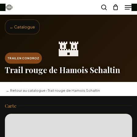
Men
Skip
search
to
main
← Catalogue
content
🏰
TRAIL EN CONDROZ
Trail rouge de Hamois Schaltin
← Retour au catalogue
› Trail rouge de Hamois Schaltin
Carte