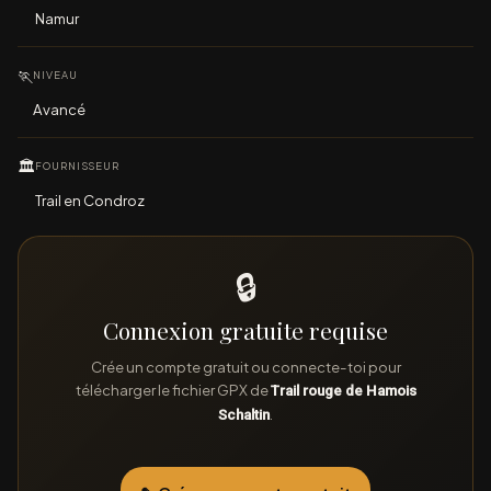
Namur
🏃
NIVEAU
Avancé
🏛
FOURNISSEUR
Trail en Condroz
🔒
Connexion gratuite requise
Crée un compte gratuit ou connecte-toi pour
télécharger le fichier GPX de
Trail rouge de Hamois
.
Schaltin