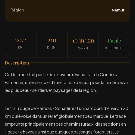
Région
Namur
20.2
210
10 m/km
Facile
KM
D+ (M)
DIFFICULTÉ
D+/KM
Description
Cette trace fait partie du nouveau réseau trail du Condroz-
Famenne, un ensemble d’itinéraires conçus pour faire découvrir
les plus beaux sentiers et paysages de la région.
Le trail rouge de Hamois - Schaltin est un parcours d’environ 20
km qui évolue dans un relief globalement peu marqué. Le tracé
emprunte principalement des chemins ruraux, des sections en
tiges et chavées ainsi que quelques passages forestiers. Le