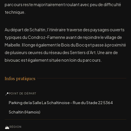
parcours reste majoritairement roulant avec peu de difficulté
technique.
Au départ de Schaltin, l’itinéraire traverse des paysages ouverts
typiques du Condroz-Famenne avant de rejoindre le village de
Maibelle. Il longe également le Bois du Bocq et passe à proximité
de plusieurs œuvres du réseau des Sentiers d’Art. Une aire de
bivouac est également située non loin du parcours.
Infos pratiques
📍
POINT DE DÉPART
Parking de la Salle La Schaltinoise - Rue du Stade 22 5364
Schaltin (Hamois)
🏔
RÉGION