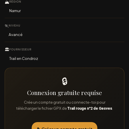
🏔
RÉGION
Namur
🏃
NIVEAU
Avancé
🏛
FOURNISSEUR
Trail en Condroz
🔒
Connexion gratuite requise
Crée un compte gratuit ou connecte-toi pour
télécharger le fichier GPX de
.
Trail rouge n°2 de Gesves