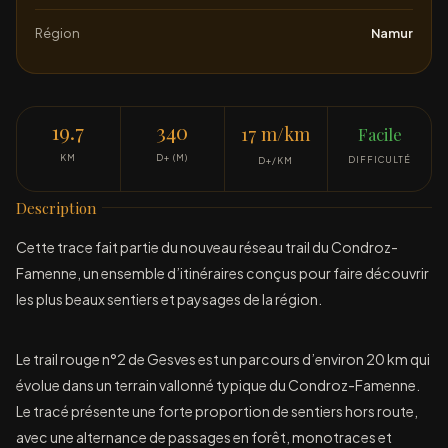
Région
Namur
19.7
340
17 m/km
Facile
KM
D+ (M)
DIFFICULTÉ
D+/KM
Description
Cette trace fait partie du nouveau réseau trail du Condroz-
Famenne, un ensemble d’itinéraires conçus pour faire découvrir
les plus beaux sentiers et paysages de la région.
Le trail rouge n°2 de Gesves est un parcours d’environ 20 km qui
évolue dans un terrain vallonné typique du Condroz-Famenne.
Le tracé présente une forte proportion de sentiers hors route,
avec une alternance de passages en forêt, monotraces et