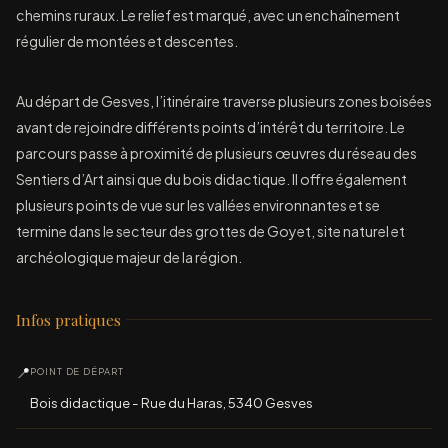
chemins ruraux. Le relief est marqué, avec un enchaînement
régulier de montées et descentes.
Au départ de Gesves, l’itinéraire traverse plusieurs zones boisées
avant de rejoindre différents points d’intérêt du territoire. Le
parcours passe à proximité de plusieurs œuvres du réseau des
Sentiers d’Art ainsi que du bois didactique. Il offre également
plusieurs points de vue sur les vallées environnantes et se
termine dans le secteur des grottes de Goyet, site naturel et
archéologique majeur de la région.
Infos pratiques
📍
POINT DE DÉPART
Bois didactique - Rue du Haras, 5340 Gesves