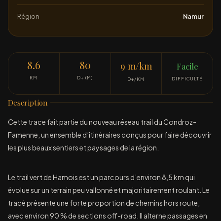
Région
Namur
8.6
80
9 m/km
Facile
KM
D+ (M)
DIFFICULTÉ
D+/KM
Description
Cette trace fait partie du nouveau réseau trail du Condroz-
Famenne, un ensemble d’itinéraires conçus pour faire découvrir
les plus beaux sentiers et paysages de la région.
Le trail vert de Hamois est un parcours d’environ 8,5 km qui
évolue sur un terrain peu vallonné et majoritairement roulant. Le
tracé présente une forte proportion de chemins hors route,
avec environ 90 % de sections off-road. Il alterne passages en