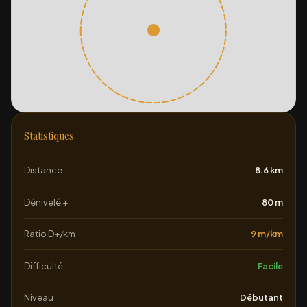
Statistiques
Distance
8.6 km
Dénivelé +
80 m
Ratio D+/km
9 m/km
Difficulté
Facile
Niveau
Débutant