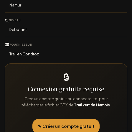
Namur
🏃
NIVEAU
Débutant
🏛
FOURNISSEUR
Trail en Condroz
🔒
Connexion gratuite requise
Crée un compte gratuit ou connecte-toi pour
télécharger le fichier GPX de
.
Trail vert de Hamois
✎ Créer un compte gratuit