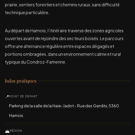
prairie, sentiers forestiers et chemins ruraux, sans difficulté
technique particulière.
Au départ de Hamois, l’itinéraire traverse des zones agricoles
ouvertes avant de rejoindre des secteurs boisés. Le parcours
offre une alternance régulière entre espaces dégagés et
portions ombragées, dans un environnement calme et rural
typique du Condroz-Famenne.
Infos pratiques
📍
POINT DE DÉPART
Parking de la salle de la Haie-Jadot - Rue des Genêts, 5360
Hamois
🏔
RÉGION