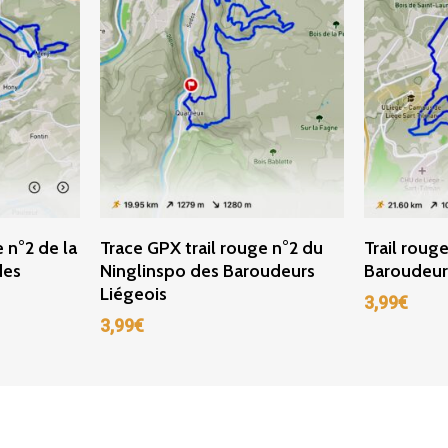
r
Ajouter Au Panier
Ajou
 n°2 de la
Trace GPX trail rouge n°2 du
Trail roug
des
Ninglinspo des Baroudeurs
Baroudeur
Liégeois
3,99
€
3,99
€