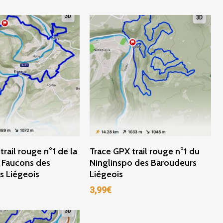
ter Au Panier
Ajouter Au Panier
trail rouge n°1 de la
Trace GPX trail rouge n°1 du
 Faucons des
Ninglinspo des Baroudeurs
s Liégeois
Liégeois
3,99
€