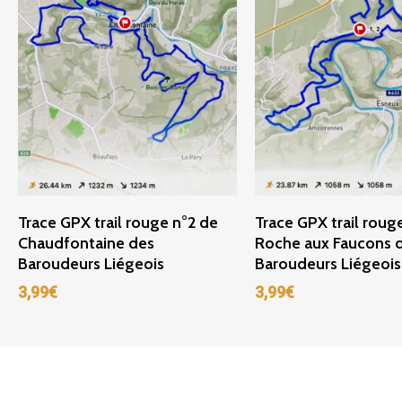
Ajouter Au Panier
Ajouter Au Panie
Trace GPX trail rouge n°2 de
Trace GPX trail rouge
Chaudfontaine des
Roche aux Faucons 
Baroudeurs Liégeois
Baroudeurs Liégeois
3,99
€
3,99
€