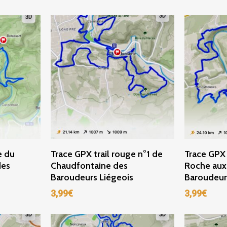
r
Ajouter Au Panier
Ajou
e du
Trace GPX trail rouge n°1 de
Trace GPX 
des
Chaudfontaine des
Roche aux
Baroudeurs Liégeois
Baroudeur
3,99
€
3,99
€