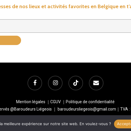
sses de nos lieux et activités favorites en Belgique en t
facebook
instagram
tiktok
email
Mention légales
｜
CGUV
｜
Politique de confidentialité
éservés @Baroudeurs Liégeois ｜ baroudeursliegeois@gmail.com｜TVA 
 la meilleure expérience sur notre site web. En voulez-vous ?
Accept