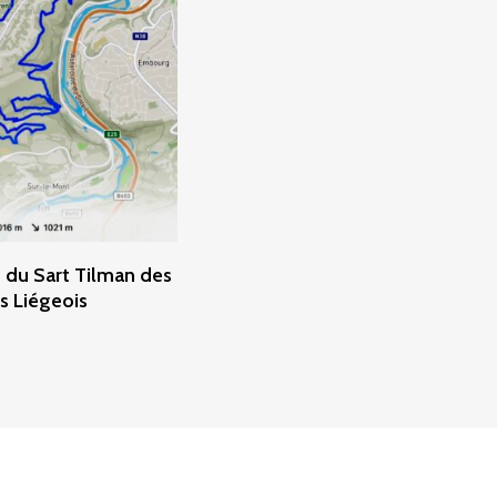
ter Au Panier
e du Sart Tilman des
s Liégeois