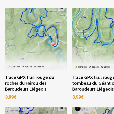
Ajouter Au Panier
Ajouter Au Panie
Trace GPX trail rouge du
Trace GPX trail roug
rocher du Hérou des
tombeau du Géant 
Baroudeurs Liégeois
Baroudeurs Liégeois
3,99
€
3,99
€