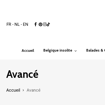
Skip
to
main
facebook
pinterest
instagram
tiktok
FR
-
NL
-
EN
content
Hit enter to search or ESC to close
Belgique insolite
Balades &
Accueil
Avancé
Accueil
Avancé