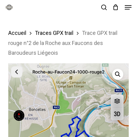
Men
Skip
search
to
main
Accueil
Traces GPX trail
Trace GPX trail
content
rouge n°2 de la Roche aux Faucons des
Baroudeurs Liégeois