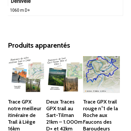
Dénivelé
1060 m D+
Produits apparentés
Ajouter Au
Ajouter Au
Ajouter Au
Trace GPX
Deux Traces
Trace GPX trail
Panier
Panier
Panier
notre meilleur
GPX trail au
rouge n°1 de la
itinéraire de
Sart-Tilman
Roche aux
Trail à Liège
21km – 1.000m
Faucons des
16km
D+ et 42km
Baroudeurs