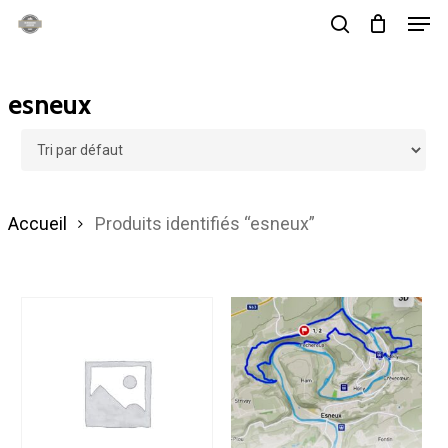
Men
Skip
search
to
main
esneux
content
Accueil
Produits identifiés “esneux”