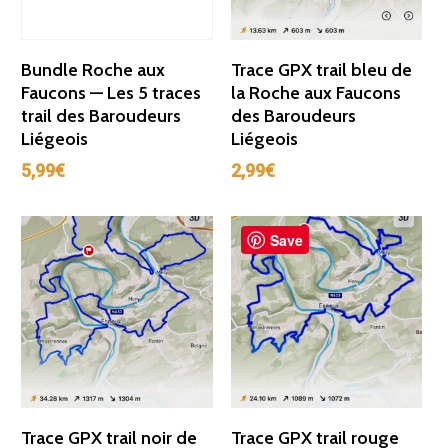
Ajouter Au Panier
Ajouter Au Panier
Bundle Roche aux
Trace GPX trail bleu de
Faucons — Les 5 traces
la Roche aux Faucons
trail des Baroudeurs
des Baroudeurs
Liégeois
Liégeois
5,99
€
2,99
€
Save
Ajouter Au Panier
Ajouter Au Panier
Trace GPX trail noir de
Trace GPX trail rouge