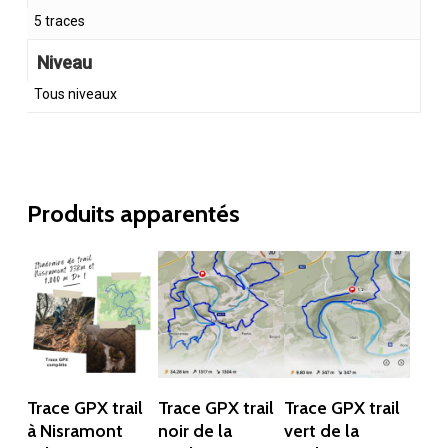
5 traces
Niveau
Tous niveaux
Produits apparentés
Ajouter Au
Ajouter Au
Ajouter Au
Trace GPX trail
Trace GPX trail
Trace GPX trail
Panier
Panier
Panier
à Nisramont
noir de la
vert de la