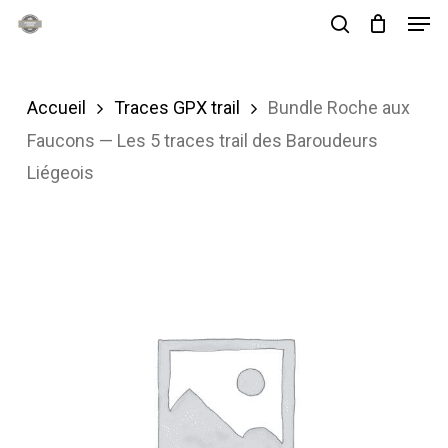
Men
Skip
search
to
main
Accueil
Traces GPX trail
Bundle Roche aux
content
Faucons — Les 5 traces trail des Baroudeurs
Liégeois