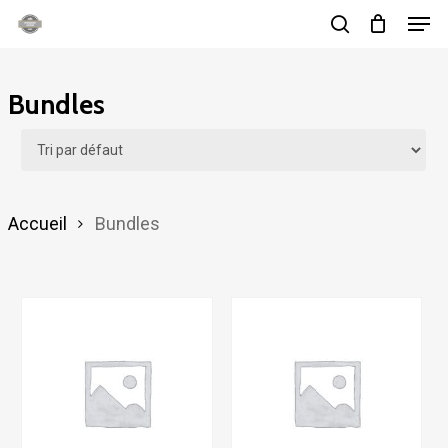
Men
Skip
search
to
main
Bundles
content
Accueil
Bundles