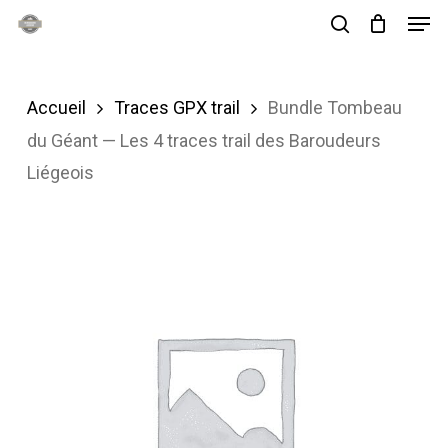
Men
Skip
search
to
main
Accueil
Traces GPX trail
Bundle Tombeau
content
du Géant — Les 4 traces trail des Baroudeurs
Liégeois