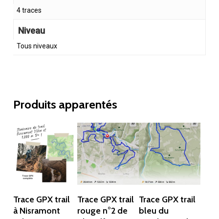
4 traces
Niveau
Tous niveaux
Produits apparentés
Ajouter Au
Ajouter Au
Ajouter Au
Trace GPX trail
Trace GPX trail
Trace GPX trail
Panier
Panier
Panier
à Nisramont
rouge n°2 de
bleu du