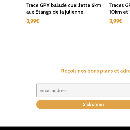
Ajouter Au Panier
Trace GPX balade cueillette 6km
Traces GP
aux Etangs de la Julienne
10km et 
3,99
€
3,99
€
Reçois nos bons plans et adre