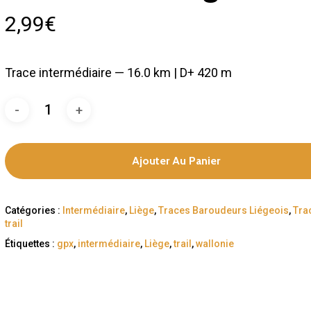
2,99
€
Trace intermédiaire — 16.0 km | D+ 420 m
Ajouter Au Panier
Catégories :
Intermédiaire
,
Liège
,
Traces Baroudeurs Liégeois
,
Tra
trail
Étiquettes :
gpx
,
intermédiaire
,
Liège
,
trail
,
wallonie