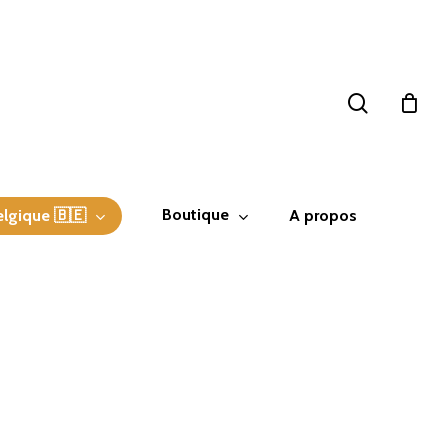
search
Boutique
elgique 🇧🇪
A propos