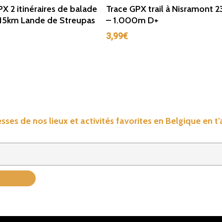
Ajouter Au Panier
Ajouter Au Panier
X 2 itinéraires de balade
Trace GPX trail à Nisramont 
15km Lande de Streupas
– 1.000m D+
3,99
€
sses de nos lieux et activités favorites en Belgique en t