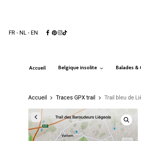
Skip
to
main
facebook
pinterest
instagram
tiktok
FR
-
NL
-
EN
content
Hit enter to search or ESC to close
Belgique insolite
Balades &
Accueil
Accueil
Traces GPX trail
Trail bleu de 