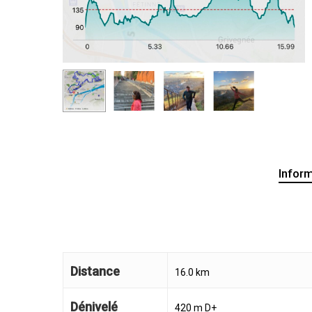
Infor
Distance
16.0 km
Dénivelé
420 m D+