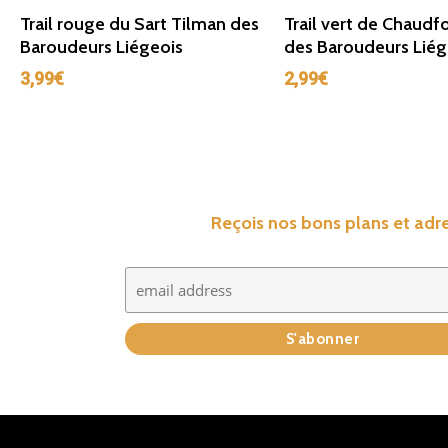
Ajouter Au Panier
Ajouter Au Panie
Trail rouge du Sart Tilman des
Trail vert de Chaudf
Baroudeurs Liégeois
des Baroudeurs Liég
3,99
€
2,99
€
Reçois nos bons plans et adre