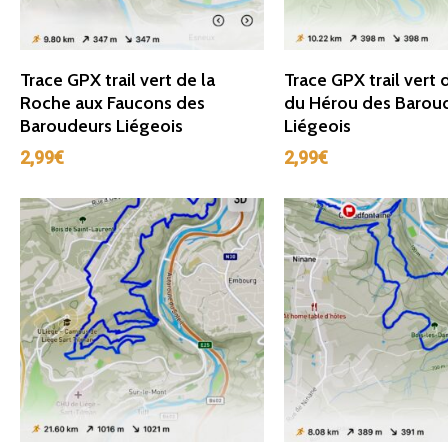
Ajouter Au Panier
Ajouter Au Panie
Trace GPX trail vert de la
Trace GPX trail vert 
Roche aux Faucons des
du Hérou des Barou
Baroudeurs Liégeois
Liégeois
2,99
€
2,99
€