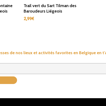
r
Ajouter Au Panier
ontaine
Trail vert du Sart Tilman des
eois
Baroudeurs Liégeois
2,99
€
sses de nos lieux et activités favorites en Belgique en t