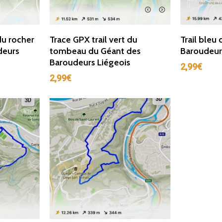
r
Ajouter Au Panier
Ajou
du rocher
Trace GPX trail vert du
Trail bleu
deurs
tombeau du Géant des
Baroudeur
Baroudeurs Liégeois
2,99
€
2,99
€