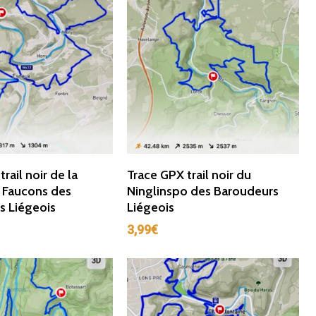
ter Au Panier
Ajouter Au Panier
rail noir de la
Trace GPX trail noir du
 Faucons des
Ninglinspo des Baroudeurs
s Liégeois
Liégeois
3,99
€