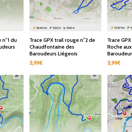
r
Ajouter Au Panier
Ajou
e n°1 du
Trace GPX trail rouge n°2 de
Trace GPX 
udeurs
Chaudfontaine des
Roche aux
Baroudeurs Liégeois
Baroudeur
3,99
€
3,99
€