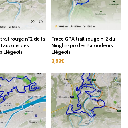
ter Au Panier
Ajouter Au Panier
trail rouge n°2 de la
Trace GPX trail rouge n°2 du
 Faucons des
Ninglinspo des Baroudeurs
s Liégeois
Liégeois
3,99
€