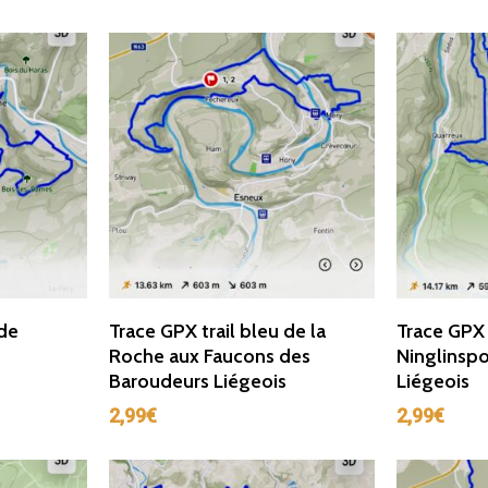
r
Ajouter Au Panier
Ajou
 de
Trace GPX trail bleu de la
Trace GPX 
Roche aux Faucons des
Ninglinsp
Baroudeurs Liégeois
Liégeois
2,99
€
2,99
€