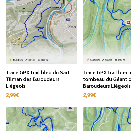
Ajouter Au Panier
Ajouter Au Panie
Trace GPX trail bleu du Sart
Trace GPX trail bleu
Tilman des Baroudeurs
tombeau du Géant 
Liégeois
Baroudeurs Liégeois
2,99
€
2,99
€