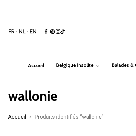
Skip
to
main
facebook
pinterest
instagram
tiktok
FR
-
NL
-
EN
content
Hit enter to search or ESC to close
Belgique insolite
Balades &
Accueil
wallonie
Accueil
Produits identifiés “wallonie”