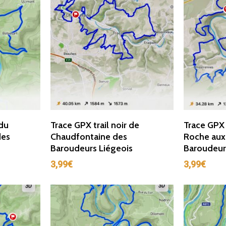
r
Ajouter Au Panier
Ajou
 du
Trace GPX trail noir de
Trace GPX t
des
Chaudfontaine des
Roche aux
Baroudeurs Liégeois
Baroudeur
3,99
€
3,99
€