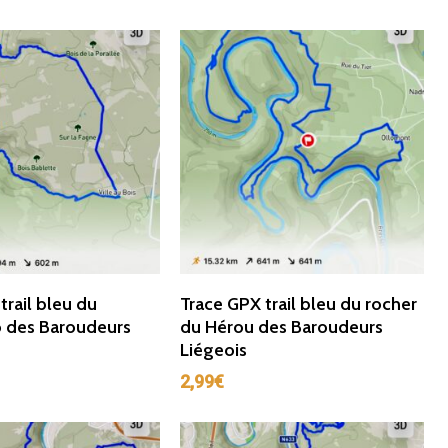
ter Au Panier
Ajouter Au Panier
trail bleu du
Trace GPX trail bleu du rocher
o des Baroudeurs
du Hérou des Baroudeurs
Liégeois
2,99
€