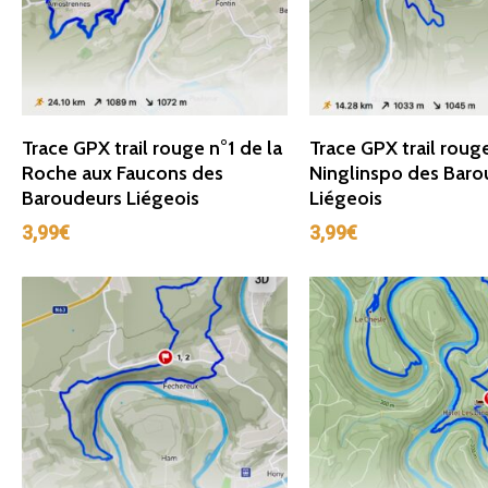
Ajouter Au Panier
Ajouter Au Panie
Trace GPX trail rouge n°1 de la
Trace GPX trail roug
Roche aux Faucons des
Ninglinspo des Baro
Baroudeurs Liégeois
Liégeois
3,99
€
3,99
€