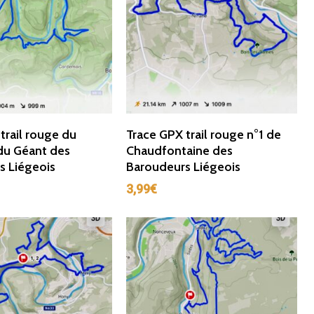
ter Au Panier
Ajouter Au Panier
trail rouge du
Trace GPX trail rouge n°1 de
u Géant des
Chaudfontaine des
s Liégeois
Baroudeurs Liégeois
3,99
€