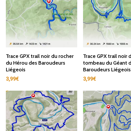
Ajouter Au Panier
Ajouter Au Panie
Trace GPX trail noir du rocher
Trace GPX trail noir 
du Hérou des Baroudeurs
tombeau du Géant 
Liégeois
Baroudeurs Liégeois
3,99
€
3,99
€