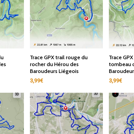
r
Ajouter Au Panier
Ajou
du
Trace GPX trail rouge du
Trace GPX 
des
rocher du Hérou des
tombeau d
Baroudeurs Liégeois
Baroudeur
3,99
€
3,99
€