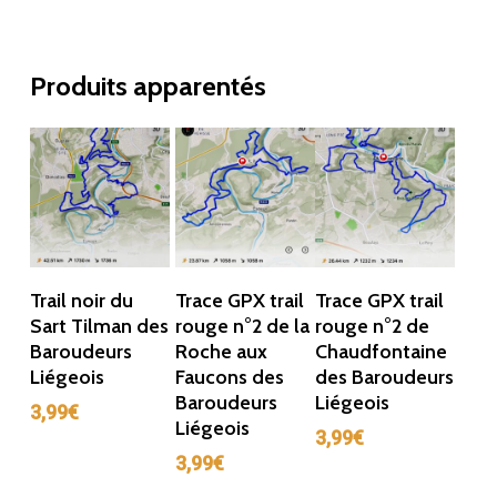
Produits apparentés
Ajouter Au
Ajouter Au
Ajouter Au
Trail noir du
Trace GPX trail
Trace GPX trail
Panier
Panier
Panier
Sart Tilman des
rouge n°2 de la
rouge n°2 de
Baroudeurs
Roche aux
Chaudfontaine
Liégeois
Faucons des
des Baroudeurs
Baroudeurs
Liégeois
3,99
€
Liégeois
3,99
€
3,99
€