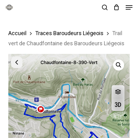
Men
Skip
search
to
main
Accueil
Traces Baroudeurs Liégeois
Trail
content
vert de Chaudfontaine des Baroudeurs Liégeois