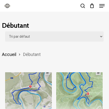
Men
Skip
search
to
main
Débutant
content
Accueil
Débutant