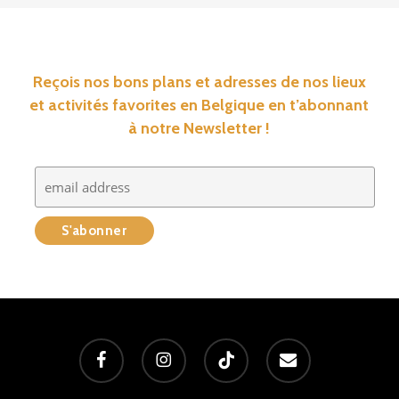
Reçois nos bons plans et adresses de nos lieux
et activités favorites en Belgique en t’abonnant
à notre Newsletter !
facebook
instagram
tiktok
email