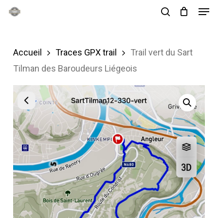
Men
Skip
search
to
main
Accueil
Traces GPX trail
Trail vert du Sart
content
Tilman des Baroudeurs Liégeois