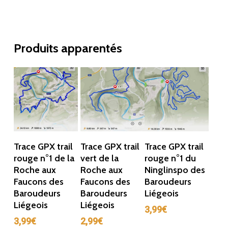
Produits apparentés
Ajouter Au
Ajouter Au
Ajouter Au
Trace GPX trail
Trace GPX trail
Trace GPX trail
Panier
Panier
Panier
rouge n°1 de la
vert de la
rouge n°1 du
Roche aux
Roche aux
Ninglinspo des
Faucons des
Faucons des
Baroudeurs
Baroudeurs
Baroudeurs
Liégeois
Liégeois
Liégeois
3,99
€
3,99
€
2,99
€