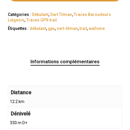
Catégories :
Débutant
,
Sart Tilman
,
Traces Baroudeurs
Liégeois
,
Traces GPX trail
Étiquettes :
débutant
,
gpx
,
sart-tilman
,
trail
,
wallonie
Informations complémentaires
Distance
12.2 km
Dénivelé
330 m D+