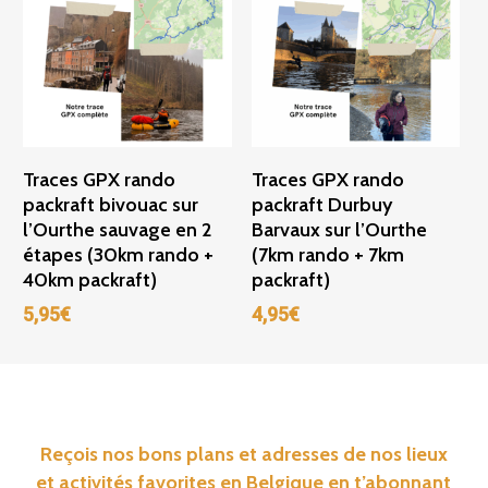
Ajouter Au Panier
Ajouter Au Panier
Traces GPX rando
Traces GPX rando
packraft bivouac sur
packraft Durbuy
l’Ourthe sauvage en 2
Barvaux sur l’Ourthe
étapes (30km rando +
(7km rando + 7km
40km packraft)
packraft)
5,95
€
4,95
€
Reçois nos bons plans et adresses de nos lieux
et activités favorites en Belgique en t’abonnant