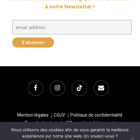
à notre Newsletter !
facebook
instagram
tiktok
email
Mention légales
｜
CGUV
｜
Politique de confidentialité
Tous droits réservés @Baroudeurs Liégeois ｜
Nous utilisons des cookies afin de vous garantir la meilleure
baroudeursliegeois@gmail.com｜TVA : BE0726420825
expérience sur notre site web. En voulez-vous ?