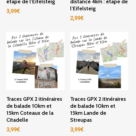
étape de l’Eifelsteig
distance 4km : étape de
l’Eifelsteig
3,99
€
2,99
€
Ajouter Au Panier
Ajouter Au Panier
Traces GPX 2 itinéraires
Traces GPX 2 itinéraires
de balade 10km et
de balade 10km et
15km Coteaux de la
15km Lande de
Citadelle
Streupas
3,99
€
3,99
€