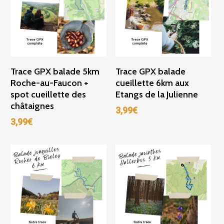
Ajouter Au Panier
Ajouter Au Panier
Trace GPX balade 5km
Trace GPX balade
Roche-au-Faucon +
cueillette 6km aux
spot cueillette des
Etangs de la Julienne
châtaignes
3,99
€
3,99
€