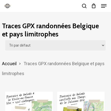
Men
Skip
search
to
main
Traces GPX randonnées Belgique
content
et pays limitrophes
Accueil
Traces GPX randonnées Belgique et pays
limitrophes