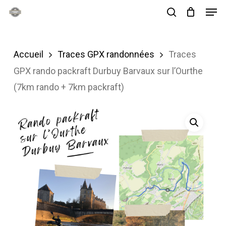
Men
Skip
search
to
main
Accueil
Traces GPX randonnées
Traces
content
GPX rando packraft Durbuy Barvaux sur l’Ourthe
(7km rando + 7km packraft)