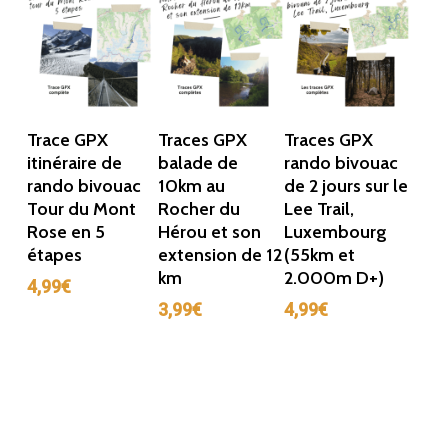
Ajouter Au
Ajouter Au
Ajouter Au
Trace GPX
Traces GPX
Traces GPX
Panier
Panier
Panier
itinéraire de
balade de
rando bivouac
rando bivouac
10km au
de 2 jours sur le
Tour du Mont
Rocher du
Lee Trail,
Rose en 5
Hérou et son
Luxembourg
étapes
extension de 12
(55km et
km
2.000m D+)
4,99
€
3,99
€
4,99
€