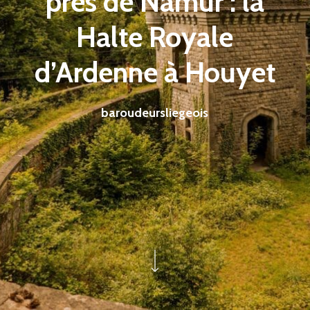
près de Namur : la
Halte Royale
d’Ardenne à Houyet
baroudeursliegeois