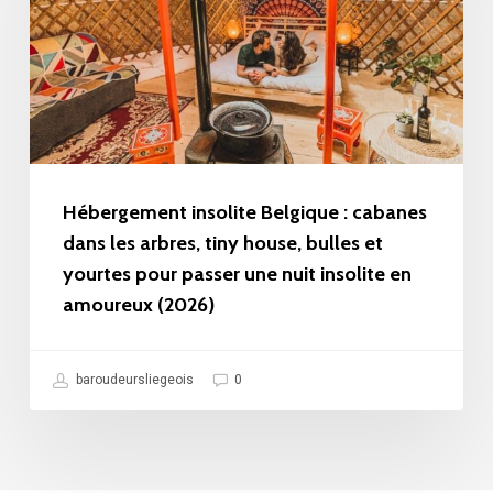
cabanes
dans
les
arbres,
tiny
house,
Hébergement insolite Belgique : cabanes
bulles
dans les arbres, tiny house, bulles et
yourtes pour passer une nuit insolite en
et
amoureux (2026)
yourtes
pour
passer
baroudeursliegeois
0
une
nuit
insolite