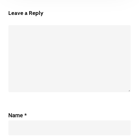
en
Leave a Reply
amoureux
(2026)
Name
*