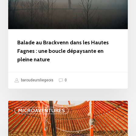
Hautes
notre
Fagnes
sélection
:
complète
une
des
boucle
Balade au Brackvenn dans les Hautes
10
dépaysante
Fagnes : une boucle dépaysante en
plus
pleine nature
en
belles)
pleine
nature
baroudeursliegeois
0
Hébergement
MICROAVENTURES
insolite
Belgique
: