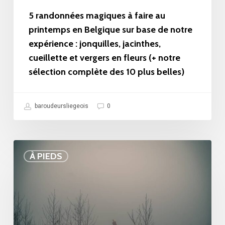
sur
5 randonnées magiques à faire au
base
printemps en Belgique sur base de notre
expérience : jonquilles, jacinthes,
de
cueillette et vergers en fleurs (+ notre
notre
sélection complète des 10 plus belles)
expérience
:
baroudeursliegeois
0
jonquilles,
jacinthes,
cueillette
Balade
À PIEDS
et
au
vergers
Brackvenn
en
dans
fleurs
les
(+