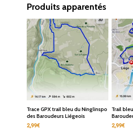
Produits apparentés
Ajouter Au Panier
Trace GPX trail bleu du Ninglinspo
Trail ble
des Baroudeurs Liégeois
Baroudeu
2,99
€
2,99
€