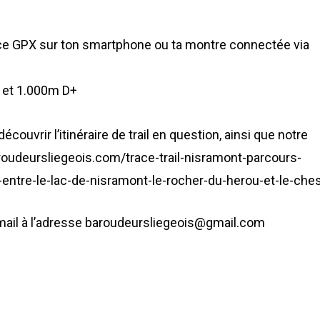
 trace GPX sur ton smartphone ou ta montre connectée via
m et 1.000m D+
écouvrir l’itinéraire de trail en question, ainsi que notre
baroudeursliegeois.com/trace-trail-nisramont-parcours-
ntre-le-lac-de-nisramont-le-rocher-du-herou-et-le-ches
 mail à l’adresse baroudeursliegeois@gmail.com