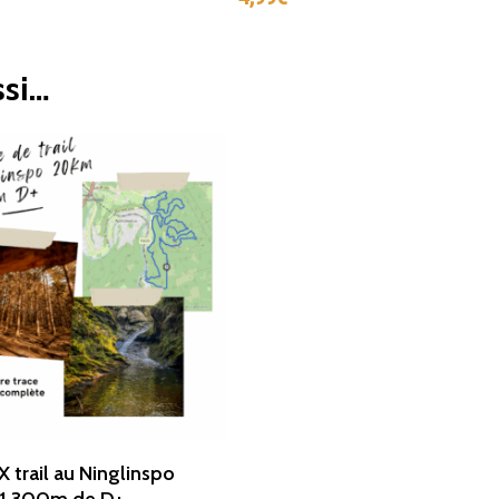
ssi…
Ajouter Au Panier
 trail au Ninglinspo