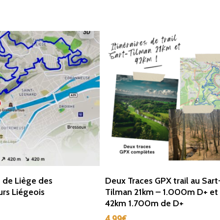
Ajouter Au Panier
Ajouter Au Panier
u de Liège des
Deux Traces GPX trail au Sart
rs Liégeois
Tilman 21km – 1.000m D+ et
42km 1.700m de D+
4,99
€