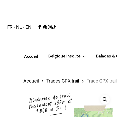
Skip
to
main
facebook
pinterest
instagram
tiktok
FR
-
NL
-
EN
content
Hit enter to search or ESC to close
Belgique insolite
Balades &
Accueil
Accueil
Traces GPX trail
Trace GPX tra