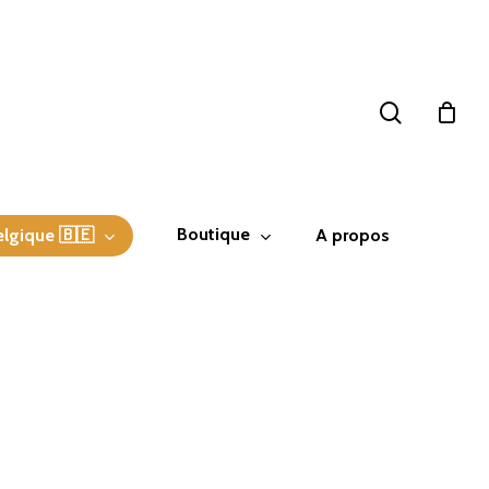
search
Boutique
elgique 🇧🇪
A propos