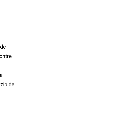
 de
montre
re
 zip de