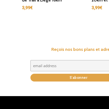
de Trail à Liège 16km
20km et
3,99
€
3,99
€
Reçois nos bons plans et adre