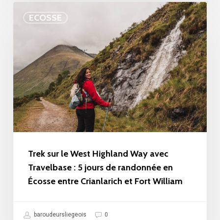
Trek
ECOSSE
sur
le
West
Highland
Way
avec
Travelbase
:
5
Trek sur le West Highland Way avec
jours
Travelbase : 5 jours de randonnée en
Écosse entre Crianlarich et Fort William
de
randonnée
en
baroudeursliegeois
0