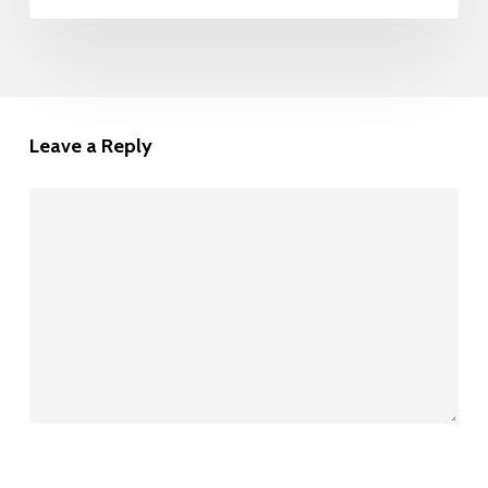
Écosse
entre
Crianlarich
et
Leave a Reply
Fort
William