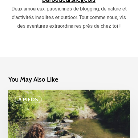
Deux amoureux, passionnés de blogging, de nature et
d'activités insolites et outdoor. Tout comme nous, vis
des aventures extraordinaires près de chez toi !
You May Also Like
5
À PIEDS
randonnées
magiques
à
faire