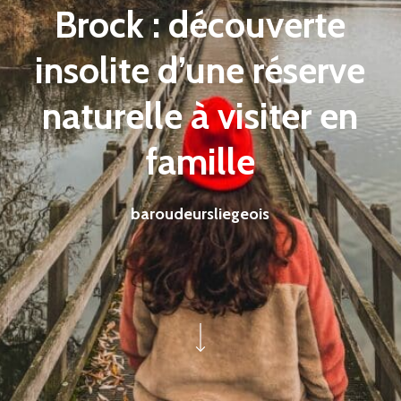
Brock : découverte
insolite d’une réserve
naturelle à visiter en
famille
baroudeursliegeois