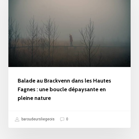
vergers
Brackvenn
en
dans
fleurs
les
(+
Hautes
notre
Fagnes
sélection
:
complète
une
des
boucle
Balade au Brackvenn dans les Hautes
10
dépaysante
Fagnes : une boucle dépaysante en
plus
pleine nature
en
belles)
pleine
nature
baroudeursliegeois
0