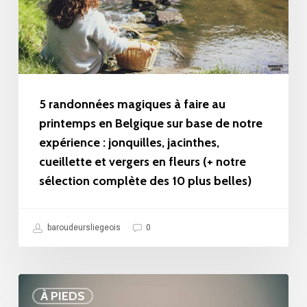
au
printemps
en
Belgique
sur
5 randonnées magiques à faire au
base
printemps en Belgique sur base de notre
expérience : jonquilles, jacinthes,
de
cueillette et vergers en fleurs (+ notre
notre
sélection complète des 10 plus belles)
expérience
:
baroudeursliegeois
0
jonquilles,
jacinthes,
cueillette
Balade
À PIEDS
et
au