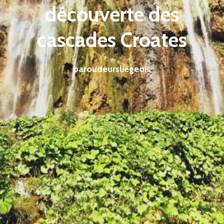
découverte des
cascades Croates
baroudeursliegeois