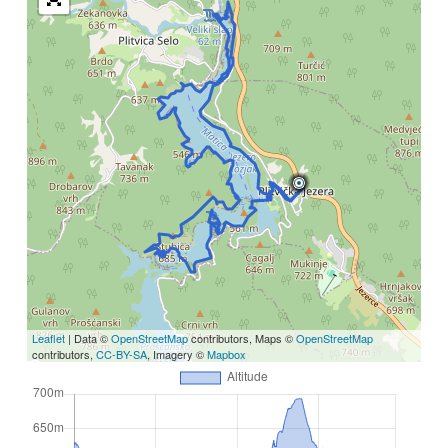
Leaflet
| Data ©
OpenStreetMap
contributors, Maps ©
OpenStreetMap
contributors,
CC-BY-SA
, Imagery ©
Mapbox