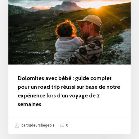
bébé
:
guide
complet
pour
un
road
trip
Dolomites avec bébé : guide complet
réussi
pour un road trip réussi sur base de notre
expérience lors d’un voyage de 2
sur
semaines
base
de
notre
baroudeursliegeois
0
expérience