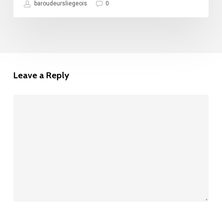
vue
baroudeursliegeois
0
au
cours
de
notre
Leave a Reply
séjour