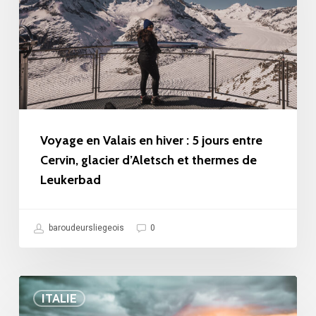
en
hiver
:
5
jours
entre
Cervin,
Voyage en Valais en hiver : 5 jours entre
glacier
Cervin, glacier d’Aletsch et thermes de
Leukerbad
d’Aletsch
et
thermes
baroudeursliegeois
0
de
Leukerbad
Dolomites
ITALIE
avec