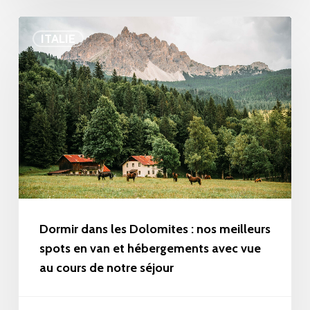
lors
Dormir
d’un
ITALIE
dans
voyage
les
de
Dolomites
2
:
semaines
nos
meilleurs
spots
en
van
Dormir dans les Dolomites : nos meilleurs
spots en van et hébergements avec vue
et
au cours de notre séjour
hébergements
avec