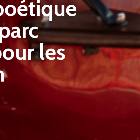
 poétique
 parc
pour les
n