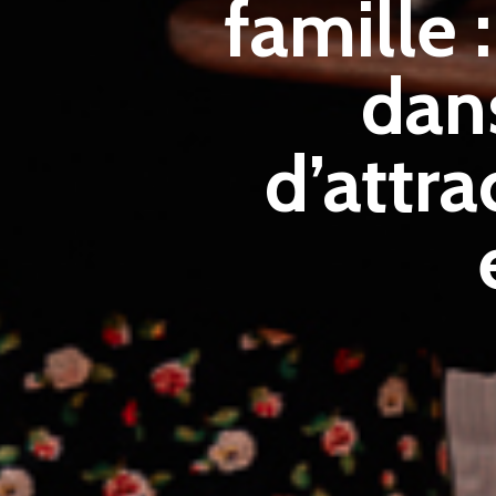
famille 
dans
d’attra