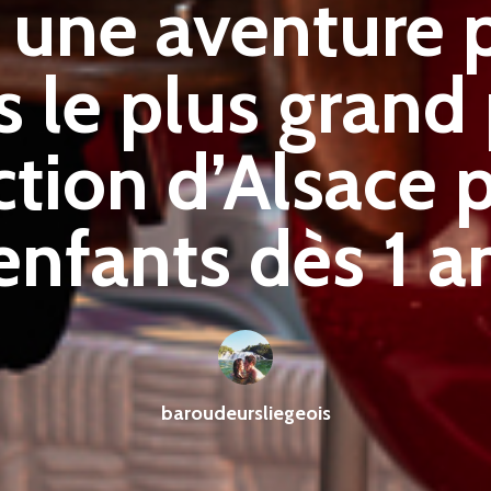
: une aventure
 le plus grand
ction d’Alsace 
enfants dès 1 a
baroudeursliegeois