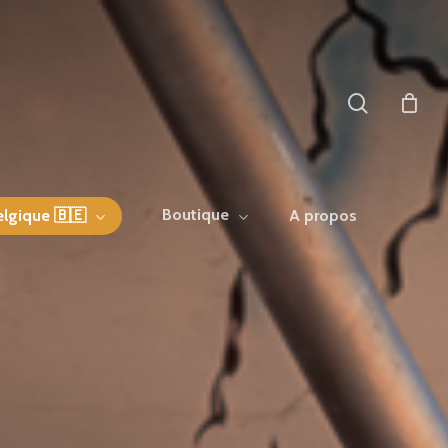
search
Boutique
elgique 🇧🇪
A propos