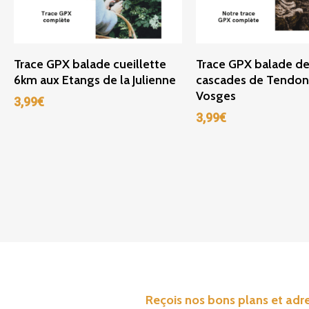
Ajouter Au Panier
Ajouter Au Panie
Trace GPX balade cueillette
Trace GPX balade de
6km aux Etangs de la Julienne
cascades de Tendon
Vosges
3,99
€
3,99
€
Reçois nos bons plans et adre