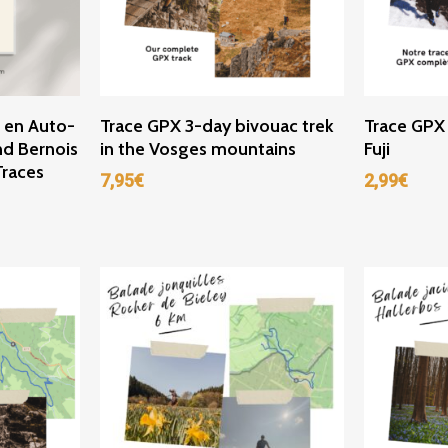
r
Ajouter Au Panier
Ajou
e en Auto-
Trace GPX 3-day bivouac trek
Trace GPX
nd Bernois
in the Vosges mountains
Fuji
Traces
7,95
€
2,99
€