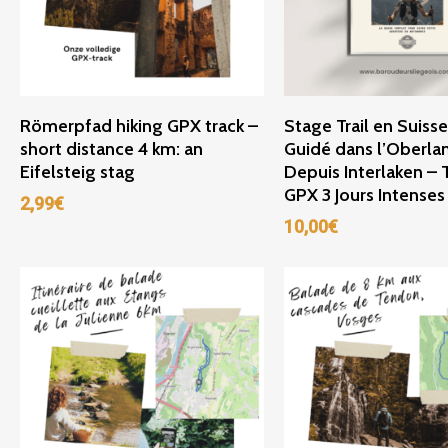
Ajouter Au Panier
Ajouter Au Panie
Römerpfad hiking GPX track –
Stage Trail en Suiss
short distance 4 km: an
Guidé dans l’Oberla
Eifelsteig stag
Depuis Interlaken – 
GPX 3 Jours Intenses
2,99
€
10,00
€