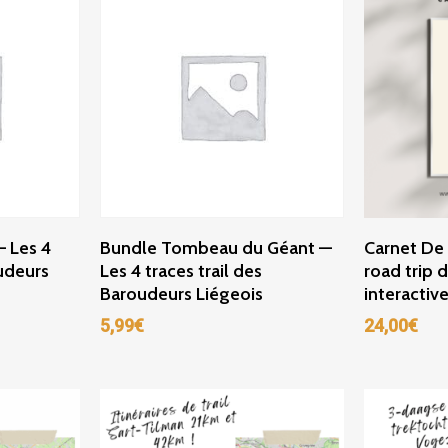
r
Ajouter Au Panier
Ajou
— Les 4
Bundle Tombeau du Géant —
Carnet De
oudeurs
Les 4 traces trail des
road trip d
Baroudeurs Liégeois
interactiv
5,99
€
24,00
€