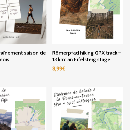
ter Au Panier
Ajouter Au Panier
raînement saison de
Römerpfad hiking GPX track –
 mois
13 km: an Eifelsteig stage
3,99
€