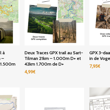
r
Ajouter Au Panier
Ajou
l à
Deux Traces GPX trail au Sart-
GPX 3-daa
 –
Tilman 21km – 1.000m D+ et
in de Vog
 1.500m
42km 1.700m de D+
7,95
€
4,99
€