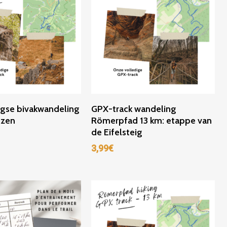
ter Au Panier
Ajouter Au Panier
gse bivakwandeling
GPX-track wandeling
ezen
Römerpfad 13 km: etappe van
de Eifelsteig
3,99
€