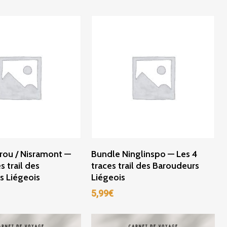
ter Au Panier
Ajouter Au Panier
rou / Nisramont —
Bundle Ninglinspo — Les 4
s trail des
traces trail des Baroudeurs
s Liégeois
Liégeois
5,99
€