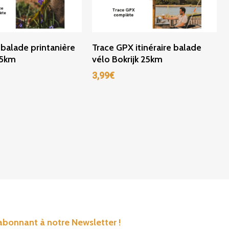
ter Au Panier
Ajouter Au Panier
balade printanière
Trace GPX itinéraire balade
 5km
vélo Bokrijk 25km
3,99
€
’abonnant à notre Newsletter !