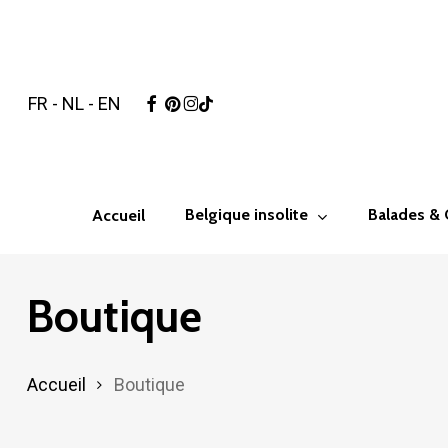
Skip
to
main
facebook
pinterest
instagram
tiktok
FR
-
NL
-
EN
content
Hit enter to search or ESC to close
Belgique insolite
Balades &
Accueil
Boutique
Accueil
Boutique