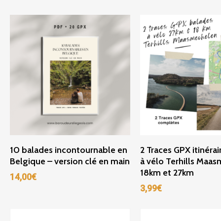
Ajouter Au Panier
Ajouter Au Panie
10 balades incontournable en
2 Traces GPX itinéra
Belgique – version clé en main
à vélo Terhills Maa
18km et 27km
14,00
€
3,99
€