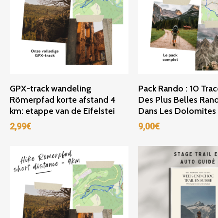
Ajouter Au Panier
Ajouter Au Panie
GPX-track wandeling
Pack Rando : 10 Tra
Römerpfad korte afstand 4
Des Plus Belles Ra
km: etappe van de Eifelstei
Dans Les Dolomites
2,99
€
9,00
€