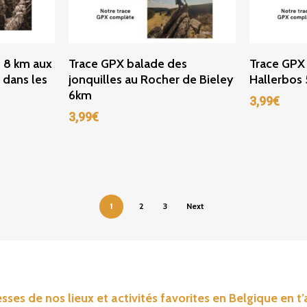
r
Ajouter Au Panier
Ajou
 8 km aux
Trace GPX balade des
Trace GPX 
 dans les
jonquilles au Rocher de Bieley
Hallerbos
6km
3,99
€
3,99
€
1
2
3
Next
sses de nos lieux et activités favorites en Belgique en t