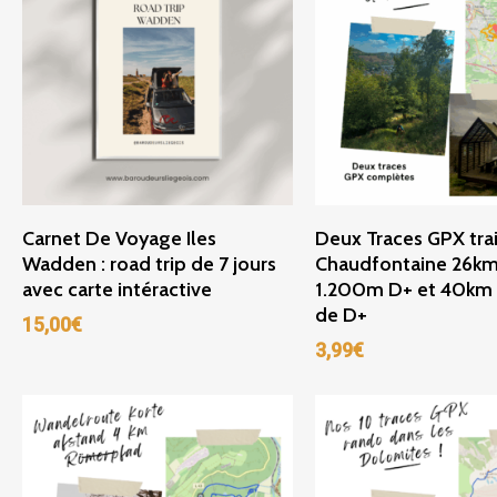
Ajouter Au Panier
Ajouter Au Panie
Carnet De Voyage Iles
Deux Traces GPX trai
Wadden : road trip de 7 jours
Chaudfontaine 26km
avec carte intéractive
1.200m D+ et 40km
de D+
15,00
€
3,99
€