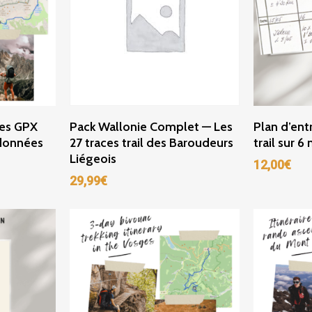
r
Ajouter Au Panier
Ajou
ces GPX
Pack Wallonie Complet — Les
Plan d’ent
ndonnées
27 traces trail des Baroudeurs
trail sur 6
Liégeois
12,00
€
29,99
€