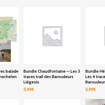
r
Ajouter Au Panier
Ajou
ires balade
Bundle Chaudfontaine — Les 5
Bundle Hé
smechelen
traces trail des Baroudeurs
Les 4 trace
Liégeois
Baroudeur
5,99
€
5,99
€