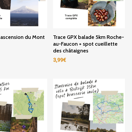
ter Au Panier
Ajouter Au Panier
 ascension du Mont
Trace GPX balade 5km Roche-
au-Faucon + spot cueillette
des châtaignes
3,99
€