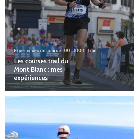
mes
expériences
Expériences de course
OUTDOOR
Trail
Les courses trail du
Mont Blanc : mes
expériences
Transvulcania
Ultra
Marathon
: