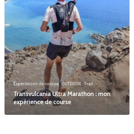
mon
expérience
de
course
Expériences de course
OUTDOOR
Trail
Transvulcania Ultra Marathon : mon
expérience de course