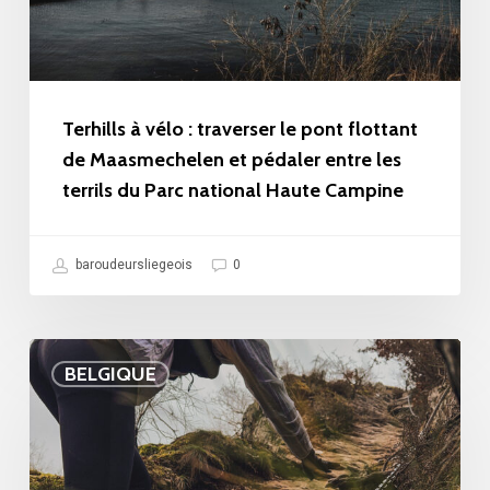
pont
en
flottant
Belgique
de
Maasmechelen
Terhills à vélo : traverser le pont flottant
et
de Maasmechelen et pédaler entre les
terrils du Parc national Haute Campine
pédaler
entre
les
baroudeursliegeois
0
terrils
du
Trace
Parc
BELGIQUE
trail
national
Nisramont
Haute
:
Campine