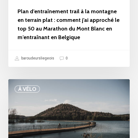
:
Plan d’entraînement trail à la montagne
comment
en terrain plat : comment j’ai approché le
top 50 au Marathon du Mont Blanc en
j’ai
m’entraînant en Belgique
approché
le
top
baroudeursliegeois
0
50
au
Terhills
Marathon
À VÉLO
à
du
vélo
Mont
:
Blanc
traverser
en
le
m’entraînant