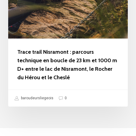
parcours
technique
en
boucle
de
23
Trace trail Nisramont : parcours
km
technique en boucle de 23 km et 1000 m
D+ entre le lac de Nisramont, le Rocher
et
du Hérou et le Cheslé
1000
m
D+
baroudeursliegeois
0
entre
le
lac