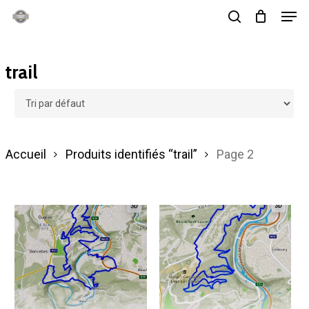
Men
Skip
search
to
main
trail
content
Accueil
Produits identifiés “trail”
Page 2