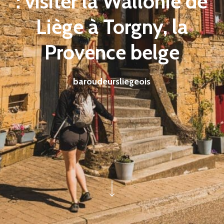
: visiter la Wallonie de
Liège à Torgny, la
Provence belge
baroudeursliegeois