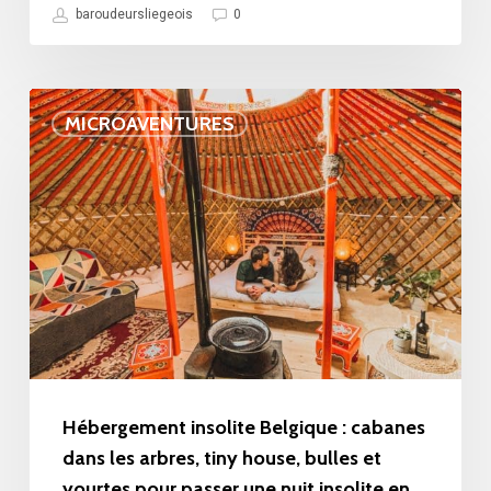
les
baroudeursliegeois
0
terrils
du
Hébergement
Parc
MICROAVENTURES
insolite
national
Belgique
Haute
:
Campine
cabanes
dans
les
arbres,
tiny
house,
Hébergement insolite Belgique : cabanes
bulles
dans les arbres, tiny house, bulles et
yourtes pour passer une nuit insolite en
et