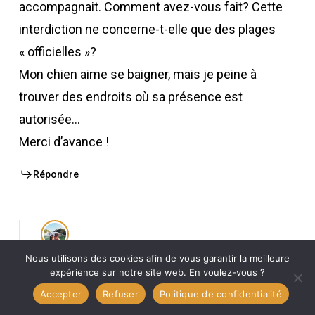
accompagnait. Comment avez-vous fait? Cette
interdiction ne concerne-t-elle que des plages
« officielles »?
Mon chien aime se baigner, mais je peine à
trouver des endroits où sa présence est
autorisée…
Merci d’avance !
Répondre
Nous utilisons des cookies afin de vous garantir la meilleure
baroudeursliegeois
expérience sur notre site web. En voulez-vous ?
13 août 2024 à 21 h 28 min
Accepter
Refuser
Politique de confidentialité
Bonjour. Oui c’est correct, les chiens n’y sont