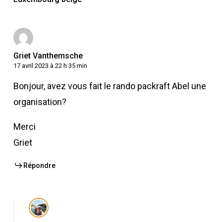
Hérou
et
le
Cheslé
Griet Vanthemsche
17 avril 2023 à 22 h 35 min
Bonjour, avez vous fait le rando packraft Abel une
organisation?
Merci
Griet
Répondre