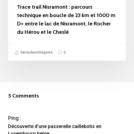
23
Trace trail Nisramont : parcours
km
technique en boucle de 23 km et 1000 m
D+ entre le lac de Nisramont, le Rocher
et
du Hérou et le Cheslé
1000
m
D+
baroudeursliegeois
0
entre
le
lac
de
5 Comments
Nisramont,
le
Ping :
Rocher
Découverte d’une passerelle caillebotis en
du
Luxembourg belge