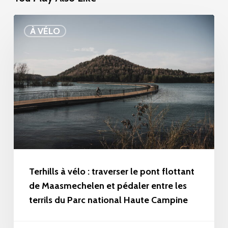
Terhills
À VÉLO
à
vélo
:
traverser
le
pont
flottant
de
Maasmechelen
Terhills à vélo : traverser le pont flottant
et
de Maasmechelen et pédaler entre les
terrils du Parc national Haute Campine
pédaler
entre