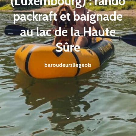
(Luxembourg) : rando
packraft et baignade
au lac de la Haute
Sûre
baroudeursliegeois