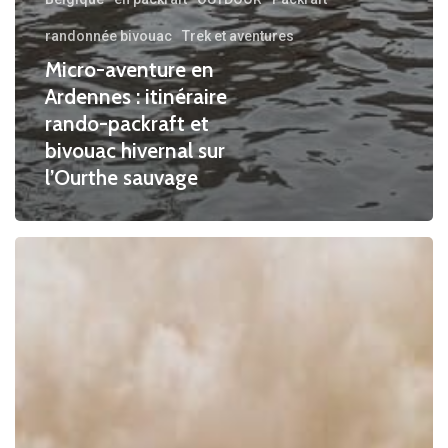
randonnée bivouac
Trek et aventures
Micro-aventure en
Ardennes : itinéraire
rando-packraft et
bivouac hivernal sur
l’Ourthe sauvage
Voyage
en
Slovénie
tout
compris
:
randonnée