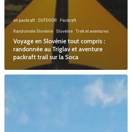
en packraft
OUTDOOR
Packraft
Randonnée Slovénie
Slovénie
Trek et aventures
Voyage en Slovénie tout compris :
randonnée au Triglav et aventure
packraft trail sur la Soca
Visiter
Gand
sur
les
canaux
en