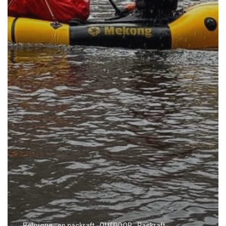
Belgique
en packraft
OUTDOOR
Packraft