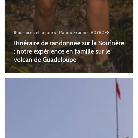
Itinéraires et séjours
Rando France
VOYAGES
Itinéraire de randonnée sur la Soufrière
: notre expérience en famille sur le
volcan de Guadeloupe
Château
de
Ferrette
:
visite
et