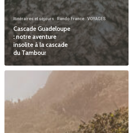
Itinéraires et séjours
Rando France
VOYAGES
Cascade Guadeloupe
: notre aventure
insolite à la cascade
du Tambour
Itinéraire
de
randonnée
sur
la
Soufrière
: