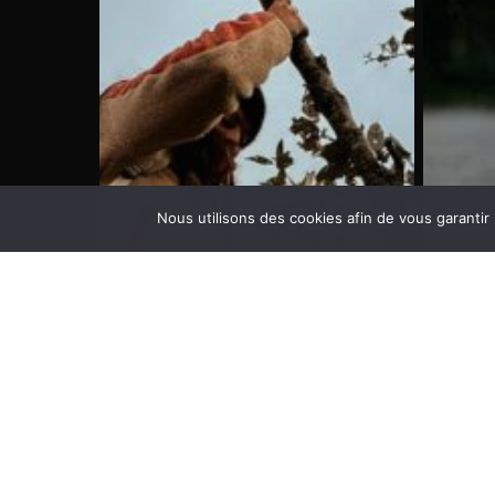
et
Canoë
les
Trip
chaussettes
en
chauffantes
Suède
Heat
Performance
Nous utilisons des cookies afin de vous garantir
!