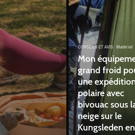
CONSEILS ET AVIS
Matériel
Mon équipem
grand froid po
une expéditio
polaire avec
bivouac sous l
neige sur le
Kungsleden en