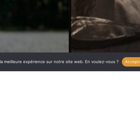
compte
?
 la meilleure expérience sur notre site web. En voulez-vous ?
Accept