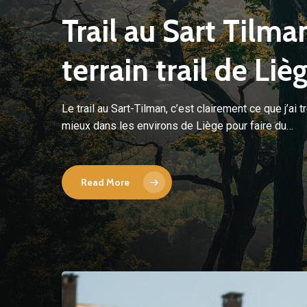
Trail au Sart Tilma
terrain trail de Liè
Le trail au Sart-Tilman, c’est clairement ce que j’ai 
mieux dans les environs de Liège pour faire du…
Read More
Conseils
pratiques