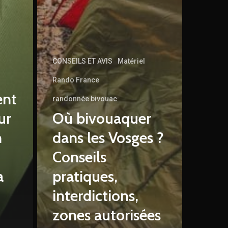
CONSEILS ET AVIS
Matériel
Rando France
ent
randonnée bivouac
ur
Où bivouaquer
n
dans les Vosges ?
Conseils
a
pratiques,
interdictions,
zones autorisées