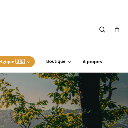
search
Boutique
elgique 🇧🇪
A propos