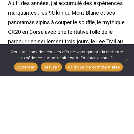
Au fil des années, j’ai accumulé des expériences
marquantes : les 90 km du Mont-Blanc et ses
panoramas alpins à couper le souffle, le mythique
GR20 en Corse avec une tentative folle de le
parcourir en seulement trois jours, le Lee Trail au
Luxembourg, le Tour du Mont Rose à cheval entre
Nous utilisons des cookies afin de vous garantir la meilleure
expérience sur notre site web. En voulez-vous ?
France, Suisse et Italie, ou encore la
Accepter
Refuser
Politique de confidentialité
Transvulcania sur l’île volcanique de La Palma.
Chacune de ces aventures a laissé une
empreinte indélébile dans ma mémoire et dans
mes jambes.
Au-delà de la ligne d’arrivée
Mes récits ne se limitent pas à la performance.