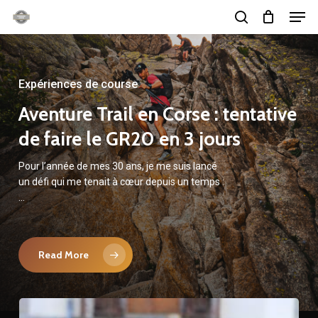
Men
Skip
search
to
main
content
Expériences de course
Aventure Trail en Corse : tentative
de faire le GR20 en 3 jours
Pour l’année de mes 30 ans, je me suis lancé
un défi qui me tenait à cœur depuis un temps :
…
Read More
Les