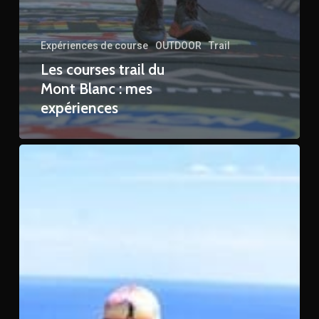
Expériences de course
OUTDOOR
Trail
Les courses trail du
Mont Blanc : mes
expériences
Transvulcania
Ultra
Marathon
:
mon
expérience
de
course