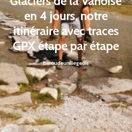
Glaciers de la Vanoise
en 4 jours, notre
itinéraire avec traces
GPX étape par étape
baroudeursliegeois