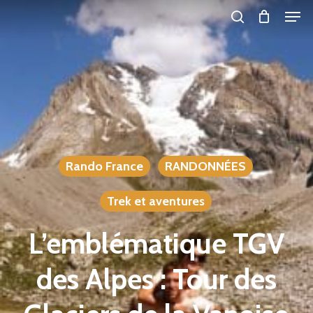
Men
Skip
search
to
main
content
Rando France
RANDONNÉES
Trek et aventures
L’emblématique TGV
des Alpes : Tour des