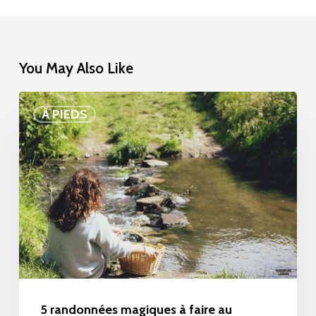
You May Also Like
5
À PIEDS
randonnées
magiques
à
faire
au
printemps
en
Belgique
sur
5 randonnées magiques à faire au