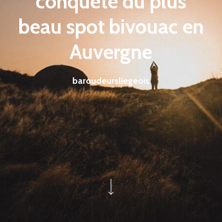
conquête du plus
beau spot bivouac en
Auvergne
baroudeursliegeois