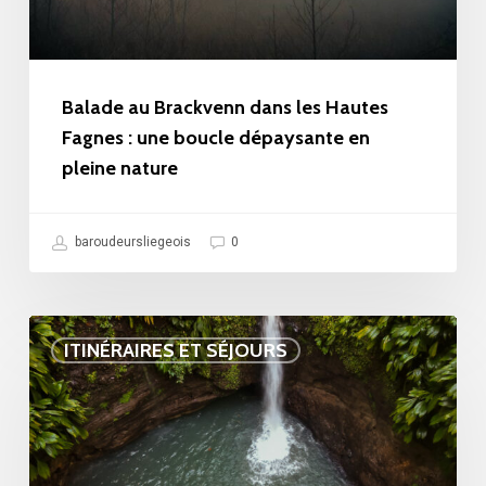
sélection
:
complète
une
des
boucle
Balade au Brackvenn dans les Hautes
10
dépaysante
Fagnes : une boucle dépaysante en
plus
pleine nature
en
belles)
pleine
nature
baroudeursliegeois
0
Cascade
ITINÉRAIRES ET SÉJOURS
Guadeloupe
:
notre
aventure