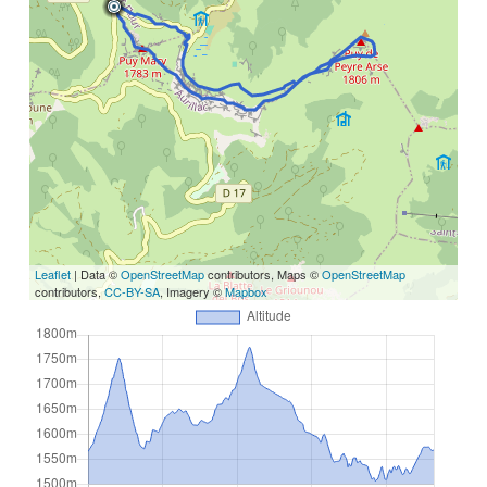
Leaflet
| Data ©
OpenStreetMap
contributors, Maps ©
OpenStreetMap
contributors,
CC-BY-SA
, Imagery ©
Mapbox