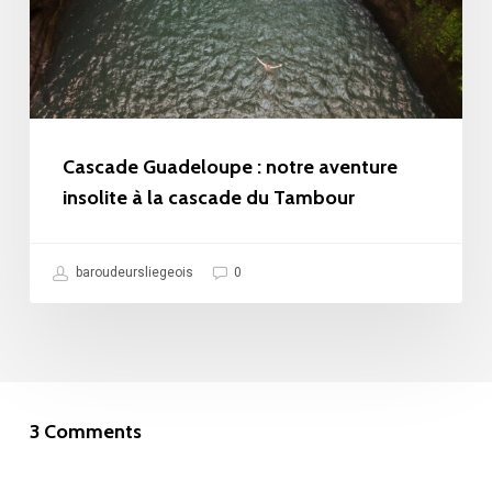
insolite
à
la
cascade
du
Cascade Guadeloupe : notre aventure
Tambour
insolite à la cascade du Tambour
baroudeursliegeois
0
3 Comments