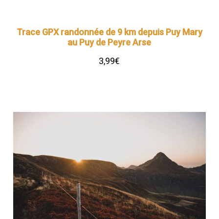
Trace GPX randonnée de 9 km depuis Puy Mary
au Puy de Peyre Arse
3,99
€
Ajouter au panier