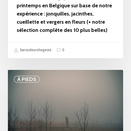
base
printemps en Belgique sur base de notre
expérience : jonquilles, jacinthes,
de
cueillette et vergers en fleurs (+ notre
notre
sélection complète des 10 plus belles)
expérience
:
baroudeursliegeois
0
jonquilles,
jacinthes,
cueillette
Balade
À PIEDS
et
au
vergers
Brackvenn
en
dans
fleurs
les
(+
Hautes
notre
Fagnes