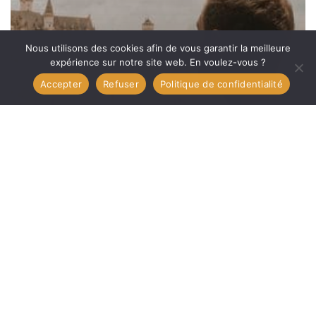
de
Neuschwanstein
Nous utilisons des cookies afin de vous garantir la meilleure
?
expérience sur notre site web. En voulez-vous ?
Accepter
Refuser
Politique de confidentialité
Allemagne
Itinéraires et séjours
VOYAGES
Où se rendre pour profiter du meilleur
point de vue sur le château de
Neuschwanstein ?
Exploration
urbaine