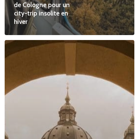
de Cologne pour un
city-trip insolite en
hiver
Voyage
en
Bavière
:
Itinéraire
féérique
au
travers
des
châteaux