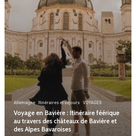
de
Bavière
et
des
Alpes
Bavaroises
Allemagne
Itinéraires et séjours
VOYAGES
Voyage en Bavière : Itinéraire féérique
au travers des châteaux de Bavière et
des Alpes Bavaroises