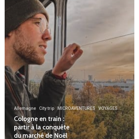
conquête
du
marché
de
Noël
de
Cologne
pour
un
city-
trip
Allemagne
City trip
MICROAVENTURES
VOYAGES
insolite
Cologne en train :
en
partir à la conquête
hiver
du marché de Noël